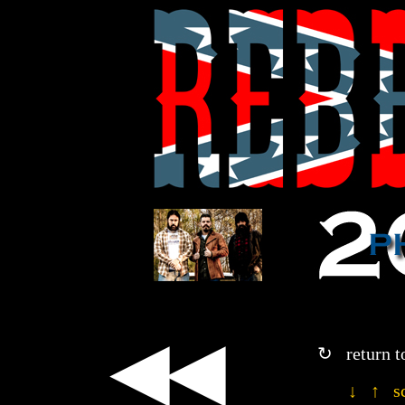
◀◀
↻ return t
↓ ↑ sc