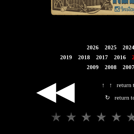
2026
2025
202
2019
2018
2017
2016
2009
2008
200
◀◀
↑ ↑ return t
↻ return t